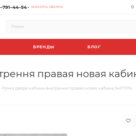
‒791‒44‒54
ЗАКАЗАТЬ ЗВОНОК
БРЕНДЫ
БЛОГ
трення правая новая каби
Ручка двери кабины внутрення правая новая кабина 5407376