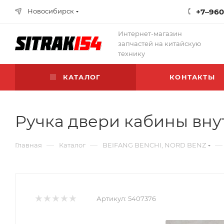
Новосибирск
+7‒960
Интернет-магазин
запчастей на китайскую
технику
КАТАЛОГ
КОНТАКТЫ
Ручка двери кабины вну
—
—
—
Главная
Каталог
BEIFANG BENCHI, NORD BENZ
Артикул:
5407376