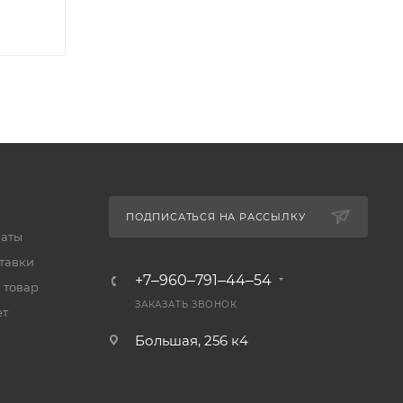
ПОДПИСАТЬСЯ НА РАССЫЛКУ
латы
тавки
+7‒960‒791‒44‒54
 товар
ЗАКАЗАТЬ ЗВОНОК
ет
Большая, 256 к4