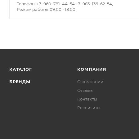
Телефон: +7‒960‒791‒44‒54 +7‒983‒136‒62‒54,
Режим работы: 09:00 - 18:00
КАТАЛОГ
КОМПАНИЯ
БРЕНДЫ
О компании
Отзывы
Контакты
Реквизиты