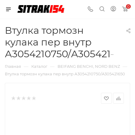
0
Втулка тормозн
кулака пер внутр
А3054210750/A305421650
—
—
—
Главная
Каталог
BEIFANG BENCHI, NORD BENZ
Втулка тормозн кулака пер внутр А3054210750/A305421650