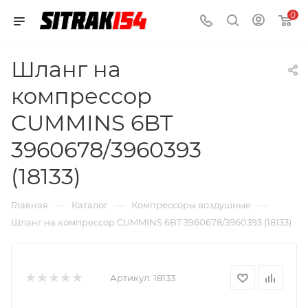
0
Шланг на
компрессор
CUMMINS 6BT
3960678/3960393
(18133)
—
—
—
Главная
Каталог
Компрессоры воздушные
Шланг на компрессор CUMMINS 6BT 3960678/3960393 (18133)
Артикул:
18133