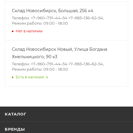
Склад Новосибирск, ​Большая, 256 к4
Телефон: +7‒960‒791‒44‒54 +7‒983‒136‒62‒54,
Режим работы: 09:00 - 18:00
Нет в наличии
Склад Новосибирск Новый, ​Улица Богдана
Хмельницкого, 90 к3
Телефон: +7‒960‒791‒44‒54 +7‒983‒136‒62‒54,
Режим работы: 09:00 - 18:00
Есть в наличии: 4
КАТАЛОГ
БРЕНДЫ