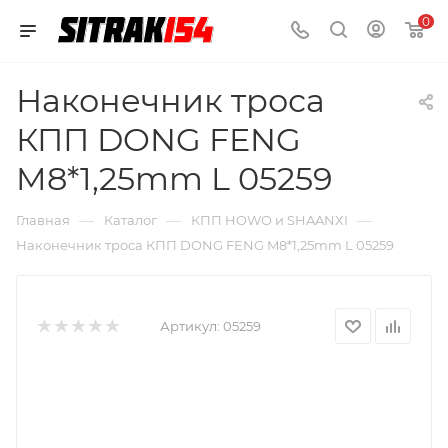
0
Наконечник троса
КПП DONG FENG
M8*1,25mm L 05259
—
—
—
Главная
Каталог
КПП HOWO и SHAANXI
Наконечник троса КПП DONG FENG M8*1,25mm L 05259
Артикул:
05259