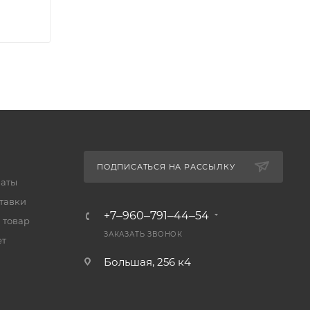
ПОДПИСАТЬСЯ НА РАССЫЛКУ
латы
тавки
+7‒960‒791‒44‒54
 товар
ЗАКАЗАТЬ ЗВОНОК
ет
Большая, 256 к4