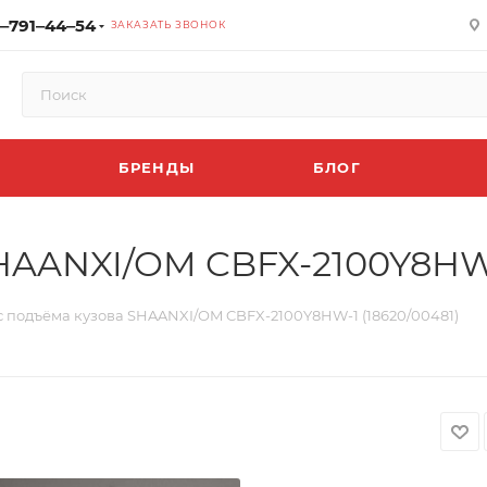
‒791‒44‒54
ЗАКАЗАТЬ ЗВОНОК
БРЕНДЫ
БЛОГ
HAANXI/OM CBFX-2100Y8HW-1
 подъёма кузова SHAANXI/OM CBFX-2100Y8HW-1 (18620/00481)