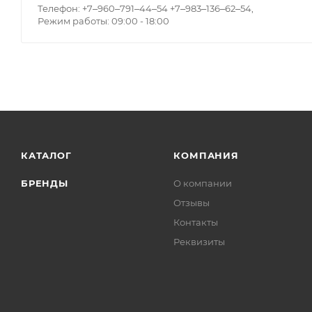
Телефон: +7‒960‒791‒44‒54 +7‒983‒136‒62‒54,
Режим работы: 09:00 - 18:00
КАТАЛОГ
КОМПАНИЯ
БРЕНДЫ
О компании
Отзывы
Контакты
Реквизиты