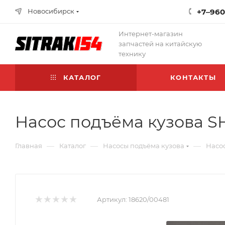
Новосибирск
+7‒960
Интернет-магазин
запчастей на китайскую
технику
КАТАЛОГ
КОНТАКТЫ
Насос подъёма кузова S
—
—
—
Главная
Каталог
Насосы подъёма кузова
Насос
Артикул:
18620/00481