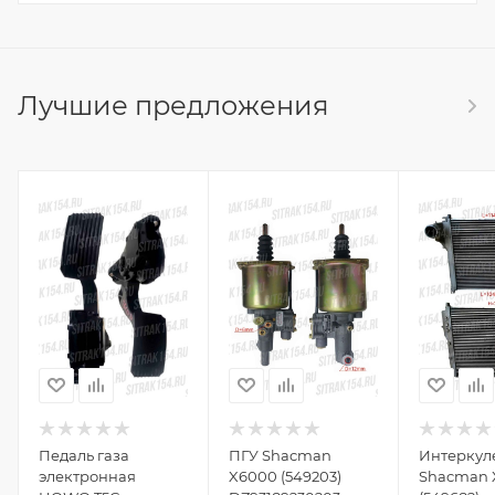
Лучшие предложения
Педаль газа
ПГУ Shacman
Интеркул
электронная
X6000 (549203)
Shacman 