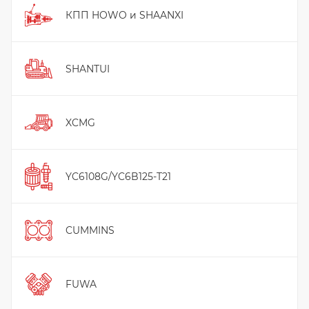
КПП HOWO и SHAANXI
SHANTUI
XCMG
YC6108G/YC6B125-T21
CUMMINS
FUWA