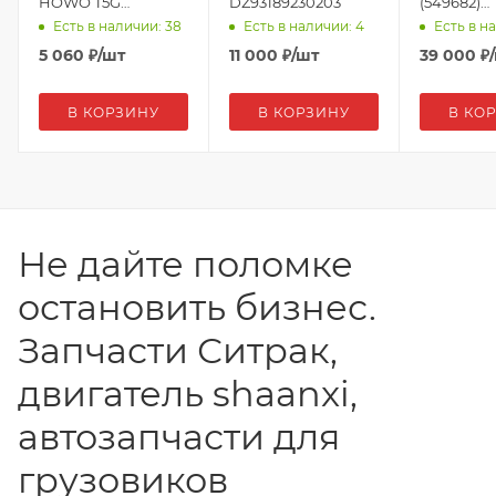
HOWO T5G
DZ93189230203
(549682)
811W25970-6103
DZ9X2595
Есть в наличии: 38
Есть в наличии: 4
Есть в н
(546103)
5 060
₽
/шт
11 000
₽
/шт
39 000
₽
В КОРЗИНУ
В КОРЗИНУ
В КО
Не дайте поломке
остановить бизнес.
Запчасти Ситрак,
двигатель shaanxi,
автозапчасти для
грузовиков