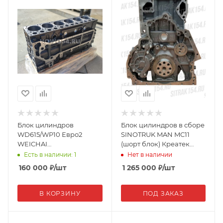
Блок цилиндров
Блок цилиндров в сборе
WD615/WP10 Евро2
SINOTRUK MAN MC11
WEICHAI
(шорт блок) Креатек
(SHAANXI/HOWO
CK3761H 202-01102-6481-
Есть в наличии: 1
Нет в наличии
Универсальный
MC11-ZGJ
160 000
₽
/шт
1 265 000
₽
/шт
длинная крышка)
612600900217/615
В КОРЗИНУ
ПОД ЗАКАЗ