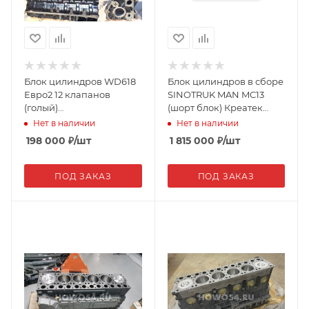
Блок цилиндров WD618
Блок цилиндров в сборе
Евро2 12 клапанов
SINOTRUK MAN MC13
(голый)
(шорт блок) Креатек
61800010109/602600900131
CK3790H 202-01102-6481-
Нет в наличии
Нет в наличии
БЦ00095
MC13-ZGJ
198 000
₽
/шт
1 815 000
₽
/шт
ПОД ЗАКАЗ
ПОД ЗАКАЗ