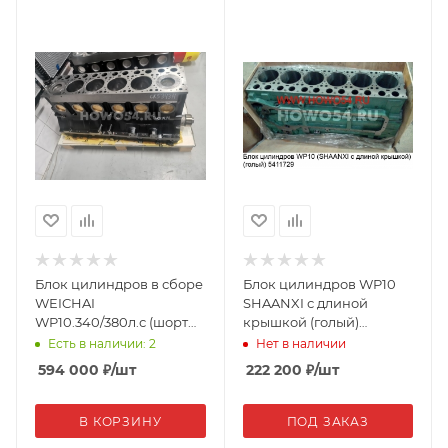
Блок цилиндров в сборе
Блок цилиндров WP10
WEICHAI
SHAANXI с длиной
WP10.340/380л.с (шорт
крышкой (голый)
блок) Креатек
612600011729
Есть в наличии: 2
Нет в наличии
WP10.340/380-ZGJ
594 000
₽
/шт
222 200
₽
/шт
CK5343H
В КОРЗИНУ
ПОД ЗАКАЗ