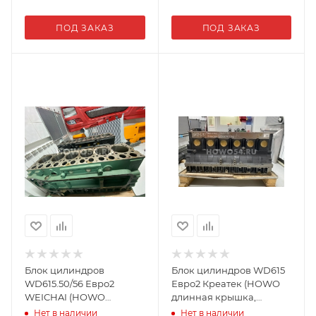
ПОД ЗАКАЗ
ПОД ЗАКАЗ
Блок цилиндров
Блок цилиндров WD615
WD615.50/56 Евро2
Евро2 Креатек (HOWO
WEICHAI (HOWO
длинная крышка,
длинная крышка,
крепление ТНВД по
Нет в наличии
Нет в наличии