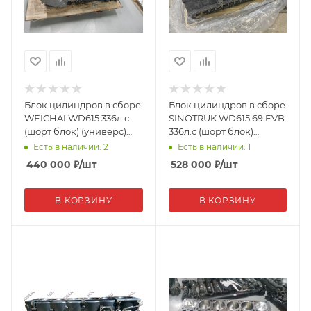
Блок цилиндров в сборе
Блок цилиндров в сборе
WEICHAI WD615 336л.с.
SINOTRUK WD615.69 EVB
(шорт блок) (универс)
336л.с (шорт блок)
6126000900212/0224/0039
161500010383/0393 (15356)
Есть в наличии: 2
Есть в наличии: 1
17275
440 000
₽
/шт
528 000
₽
/шт
В КОРЗИНУ
В КОРЗИНУ