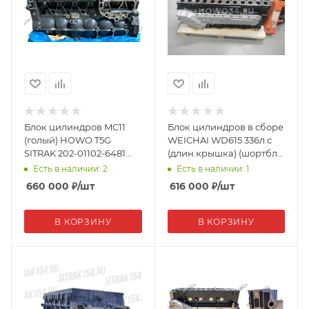
Блок цилиндров MC11
Блок цилиндров в сборе
(голый) HOWO T5G
WEICHAI WD615 336л.с
SITRAK 202-01102-6481
(длин.крышка) (шортбл)
(24751)
Креатек WD615-030011-
Есть в наличии: 2
Есть в наличии: 1
ZGJ CK8831H
660 000
₽
/шт
616 000
₽
/шт
В КОРЗИНУ
В КОРЗИНУ