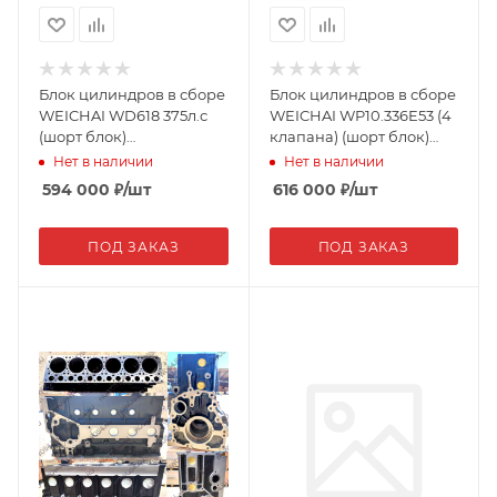
Блок цилиндров в сборе
Блок цилиндров в сборе
WEICHAI WD618 375л.с
WEICHAI WP10.336E53 (4
(шорт блок)
клапана) (шорт блок)
61800010109/602600900131
1618D054932 17276
Нет в наличии
Нет в наличии
15358
594 000
₽
/шт
616 000
₽
/шт
ПОД ЗАКАЗ
ПОД ЗАКАЗ