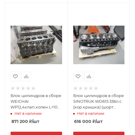
Блок цилиндров в сборе
Блок цилиндров в сборе
WEICHAI
SINOTRUK WD615 336л.с
WP12,4клап.колен.L=1097.5мм
(кор.крышка) (шорт
(шортбл) Креатек
блок) Креатек 10383-ZGJ
Нет в наличии
Нет в наличии
612630010396-ZGJ
CK9950H
871 200
₽
/шт
616 000
₽
/шт
CK3247H