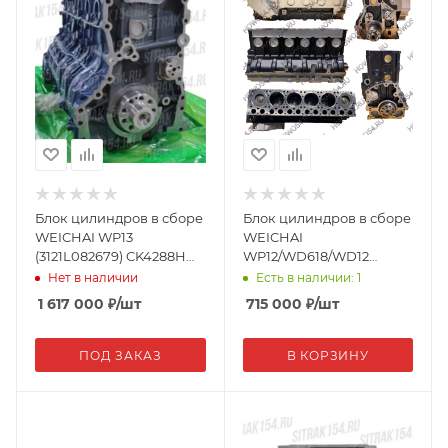
Блок цилиндров в сборе
Блок цилиндров в сборе
WEICHAI WP13
WEICHAI
(3121L082679) CK4288H
WP12/WD618/WD12
1003082506-ZGJ
2клап.(шорт блок)
Нет в наличии
Есть в наличии: 1
Креатек CK3079H
1 617 000
₽
/шт
715 000
₽
/шт
ПОД ЗАКАЗ
В КОРЗИНУ