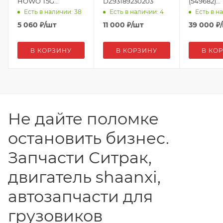
HOWO T5G
DZ93189230203
(549682)
811W25970-6103
DZ9X2595
Есть в наличии: 38
Есть в наличии: 4
Есть в н
(546103)
5 060
₽
/шт
11 000
₽
/шт
39 000
₽
В КОРЗИНУ
В КОРЗИНУ
В КО
Не дайте поломке
остановить бизнес.
Запчасти Ситрак,
двигатель shaanxi,
автозапчасти для
грузовиков