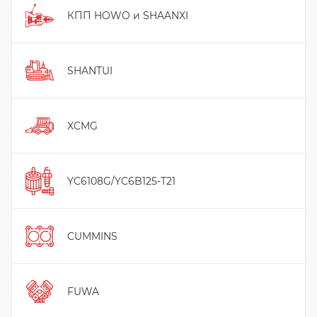
КПП HOWO и SHAANXI
SHANTUI
XCMG
YC6108G/YC6B125-T21
CUMMINS
FUWA