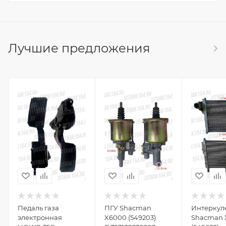
Лучшие предложения
Педаль газа
ПГУ Shacman
Интеркул
электронная
X6000 (549203)
Shacman 