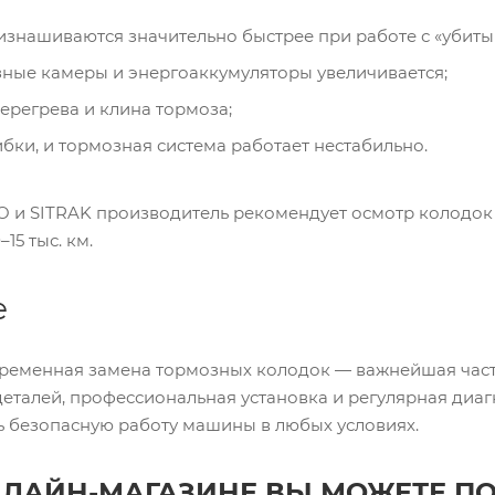
изнашиваются значительно быстрее при работе с «убит
зные камеры и энергоаккумуляторы увеличивается;
ерегрева и клина тормоза;
бки, и тормозная система работает нестабильно.
и SITRAK производитель рекомендует осмотр колодок к
15 тыс. км.
е
временная замена тормозных колодок — важнейшая час
еталей, профессиональная установка и регулярная диа
ь безопасную работу машины в любых условиях.
НЛАЙН-МАГАЗИНЕ ВЫ МОЖЕТЕ П