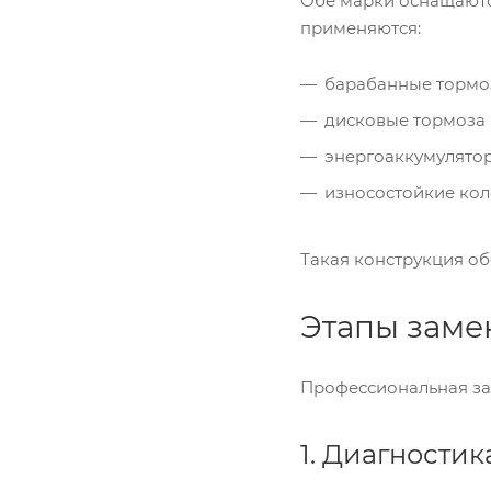
Обе марки оснащаютс
применяются:
барабанные тормоз
дисковые тормоза 
энергоаккумулято
износостойкие кол
Такая конструкция об
Этапы заме
Профессиональная за
1. Диагности