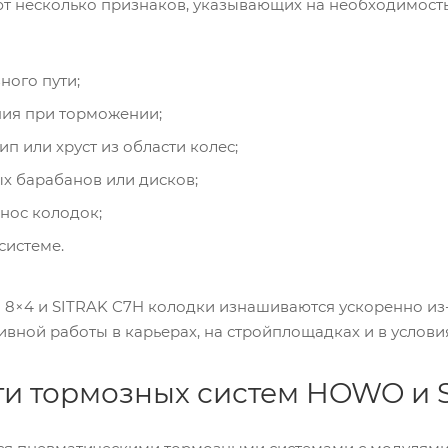
т несколько признаков, указывающих на необходимос
ного пути;
ния при торможении;
п или хруст из области колес;
х барабанов или дисков;
нос колодок;
системе.
8×4 и SITRAK C7H колодки изнашиваются ускоренно из-з
вной работы в карьерах, на стройплощадках и в услови
и тормозных систем HOWO и 