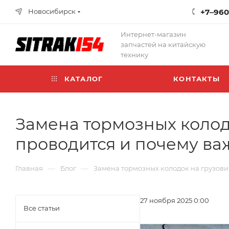
Новосибирск
+7‒960
Интернет-магазин
запчастей на китайскую
технику
КАТАЛОГ
КОНТАКТЫ
Замена тормозных колод
проводится и почему ва
—
—
Главная
Блог
Замена тормозных колодок на грузови
27 ноября 2025 0:00
Все статьи