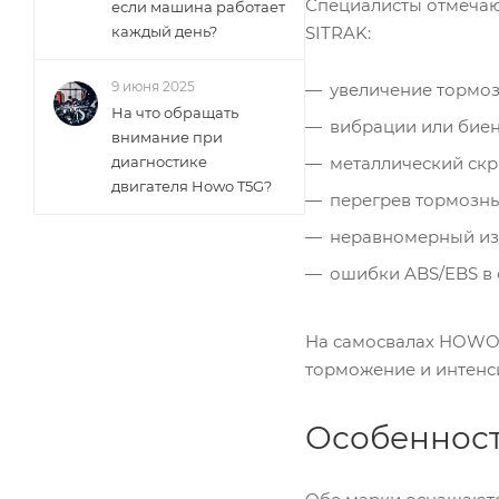
Специалисты отмечаю
если машина работает
каждый день?
SITRAK:
9 июня 2025
увеличение тормоз
На что обращать
вибрации или бие
внимание при
диагностике
металлический скри
двигателя Howo T5G?
перегрев тормозны
неравномерный из
ошибки ABS/EBS в 
На самосвалах HOWO 
торможение и интенси
Особенност