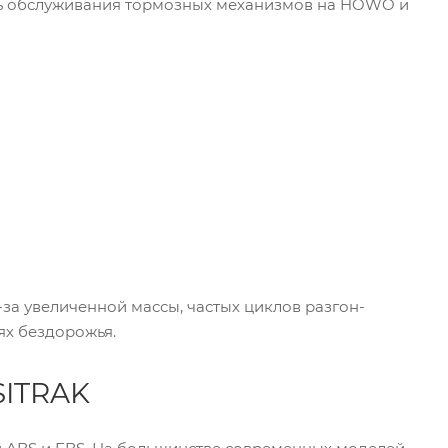
ть обслуживания тормозных механизмов на HOWO и
а увеличенной массы, частых циклов разгон-
ях бездорожья.
SITRAK