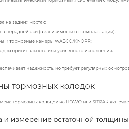
я пневматическими тормозными системами с модулями 
а на задних мостах;
на передней оси (в зависимости от комплектации);
ры и тормозные камеры WABCO/KNORR;
одки оригинального или усиленного исполнения.
еспечивает надежность, но требует регулярных осмотров
ны тормозных колодок
мена тормозных колодок на HOWO или SITRAK включает
ка и измерение остаточной толщины