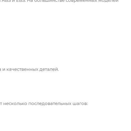
ABS и EBS. На большинстве современных моделей
 и качественных деталей.
 несколько последовательных шагов: