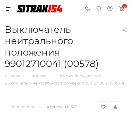
0
Выключатель
нейтрального
положения
99012710041 (00578)
—
—
—
Главная
Каталог
Электрооборудование
Выключатель нейтрального положения 99012710041 (00578)
Артикул:
00578