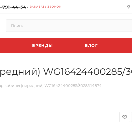
‒791‒44‒54
ЗАКАЗАТЬ ЗВОНОК
БРЕНДЫ
БЛОГ
редний) WG16424400285/3
р кабины (передний) WG16424400285/30285 14874