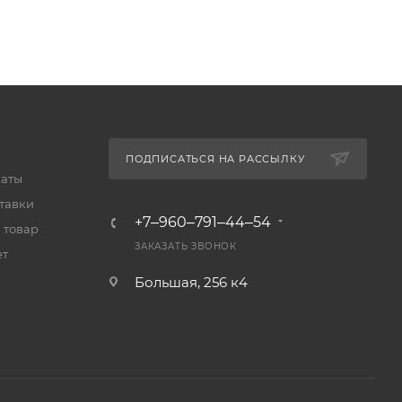
ПОДПИСАТЬСЯ НА РАССЫЛКУ
латы
тавки
+7‒960‒791‒44‒54
 товар
ЗАКАЗАТЬ ЗВОНОК
ет
Большая, 256 к4