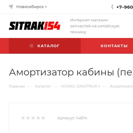
Новосибирск
+7‒960
Интернет-магазин
запчастей на китайскую
технику
КАТАЛОГ
КОНТАКТЫ
Амортизатор кабины (пе
—
—
—
Главная
Каталог
HOWO, SINOTRUK
Амортизато
Артикул:
14874