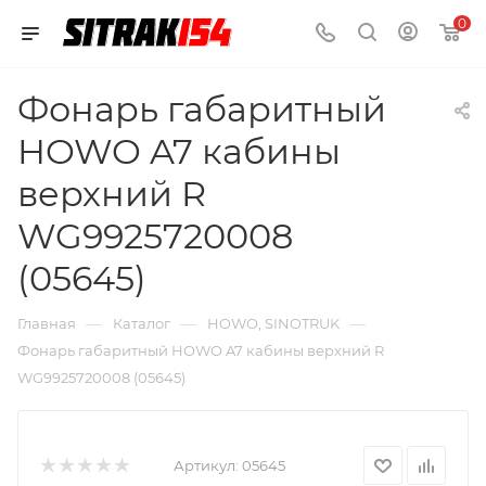
0
Фонарь габаритный
HOWO A7 кабины
верхний R
WG9925720008
(05645)
—
—
—
Главная
Каталог
HOWO, SINOTRUK
Фонарь габаритный HOWO A7 кабины верхний R
WG9925720008 (05645)
Артикул:
05645