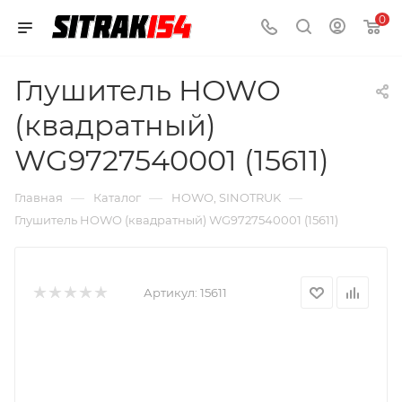
0
Глушитель HOWO
(квадратный)
WG9727540001 (15611)
—
—
—
Главная
Каталог
HOWO, SINOTRUK
Глушитель HOWO (квадратный) WG9727540001 (15611)
Артикул:
15611