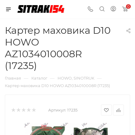
0
Картер маховика D10
HOWO
AZ1034010008R
(17235)
—
—
—
Главная
Каталог
HOWO, SINOTRUK
Картер маховика D10 HOWO AZ1034010008R (17235)
Артикул:
17235