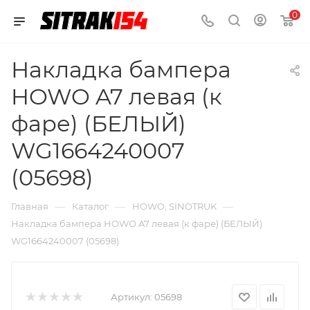
0
Накладка бампера
HOWO A7 левая (к
фаре) (БЕЛЫЙ)
WG1664240007
(05698)
—
—
—
Главная
Каталог
HOWO, SINOTRUK
Накладка бампера HOWO A7 левая (к фаре) (БЕЛЫЙ)
WG1664240007 (05698)
Артикул:
05698