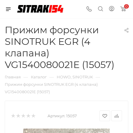
0
Прижим форсунки
SINOTRUK EGR (4
клапана)
VG1540080021E (15057)
—
—
—
Главная
Каталог
HOWO, SINOTRUK
Прижим форсунки SINOTRUK EGR (4 клапана)
VG1540080021E (15057)
Артикул:
15057