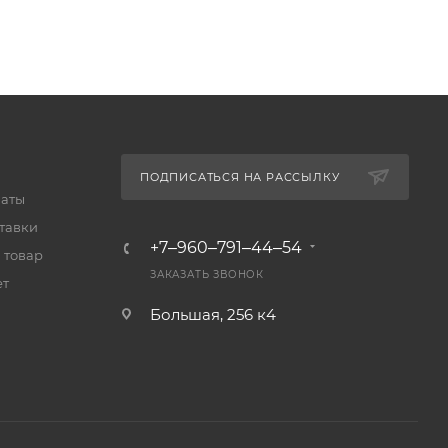
ПОДПИСАТЬСЯ НА РАССЫЛКУ
латы
тавки
+7‒960‒791‒44‒54
 товар
ЗАКАЗАТЬ ЗВОНОК
ет
Большая, 256 к4