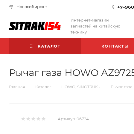
Новосибирск
+7‒960
Интернет-магазин
запчастей на китайскую
технику
КАТАЛОГ
КОНТАКТЫ
Рычаг газа HOWO AZ9725
—
—
—
Главная
Каталог
HOWO, SINOTRUK
Рычаг газа
Артикул:
06724