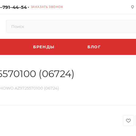
‒791‒44‒54
ЗАКАЗАТЬ ЗВОНОК
БРЕНДЫ
БЛОГ
570100 (06724)
 HOWO AZ9725570100 (06724)