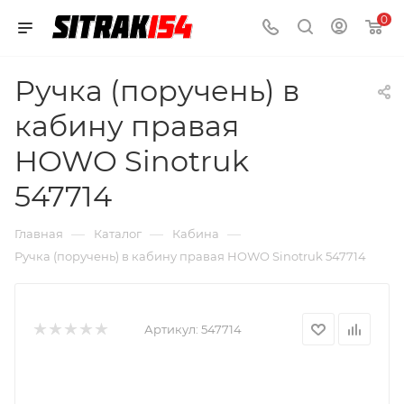
0
Ручка (поручень) в
кабину правая
HOWO Sinotruk
547714
—
—
—
Главная
Каталог
Кабина
Ручка (поручень) в кабину правая HOWO Sinotruk 547714
Артикул:
547714