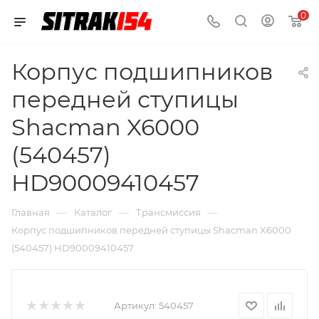
0
Корпус подшипников
передней ступицы
Shacman X6000
(540457)
HD90009410457
—
—
—
Главная
Каталог
Трансмиссия
Корпус подшипников передней ступицы Shacman X6000
(540457) HD90009410457
Артикул:
540457