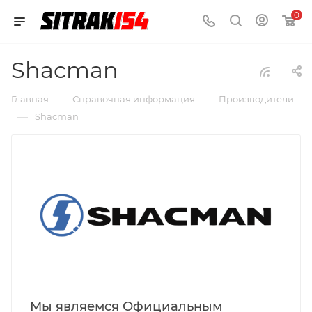
0
Shacman
—
—
Главная
Справочная информация
Производители
—
Shacman
Мы являемся Официальным