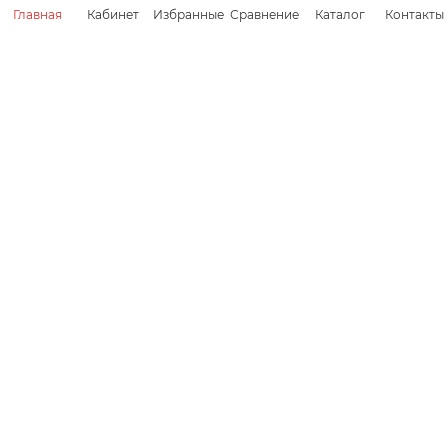
Главная
Кабинет
Избранные
Сравнение
Каталог
Контакты
Радиатор
кондиционера SITRAK
C7H (внутренний)
542062 WG1642822062
Нет в наличии
ПОД ЗАКАЗ