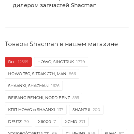
дилером запчастей Shacman
Товары Shacman в нашем магазине
Все
12569
HOWO, SINOTRUK
1779
HOWO T5G, SITRAK C7H, MAN
866
SHAANXI, SHACMAN
1626
BEIFANG BENCHI, NORD BENZ
585
КПП HOWO и SHAANXI
137
SHANTUI
200
DEUTZ
70
X6000
7
XCMG
371
YC6108G/YC6B125-T21
69
CUMMINS
849
FUWA
97