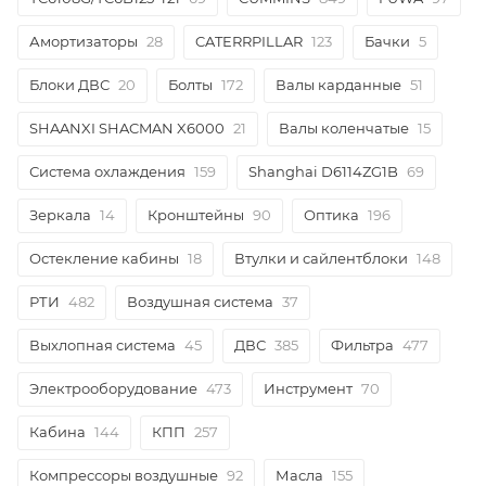
Амортизаторы
28
CATERRPILLAR
123
Бачки
5
Блоки ДВС
20
Болты
172
Валы карданные
51
SHAANXI SHACMAN X6000
21
Валы коленчатые
15
Система охлаждения
159
Shanghai D6114ZG1B
69
Зеркала
14
Кронштейны
90
Оптика
196
Остекление кабины
18
Втулки и сайлентблоки
148
РТИ
482
Воздушная система
37
Выхлопная система
45
ДВС
385
Фильтра
477
Электрооборудование
473
Инструмент
70
Кабина
144
КПП
257
Компрессоры воздушные
92
Масла
155