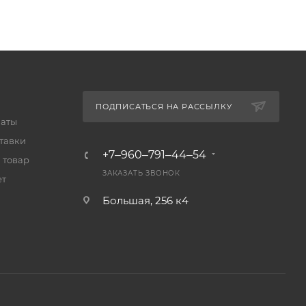
ПОДПИСАТЬСЯ НА РАССЫЛКУ
латы
тавки
+7‒960‒791‒44‒54
 товар
ЗАКАЗАТЬ ЗВОНОК
ет
Большая, 256 к4