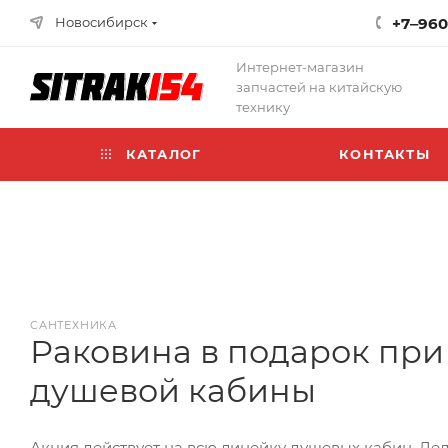
Новосибирск
+7‒960
Интернет-магазин
запчастей на китайскую
технику
КАТАЛОГ
КОНТАКТЫ
САНТЕХНИКА
Раковина в подарок при
душевой кабины
Акция действует на всю линейку душевых кабин. Де