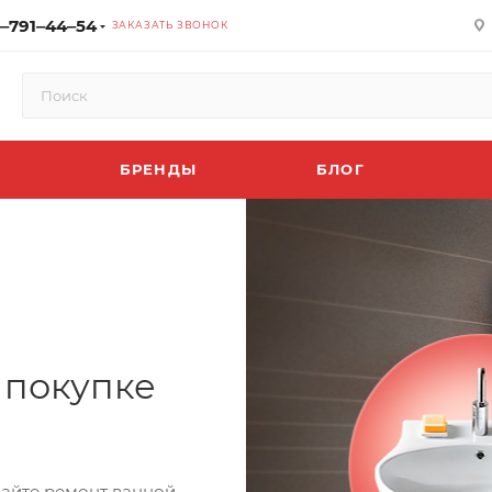
‒791‒44‒54
ЗАКАЗАТЬ ЗВОНОК
БРЕНДЫ
БЛОГ
 покупке
лайте ремонт ванной