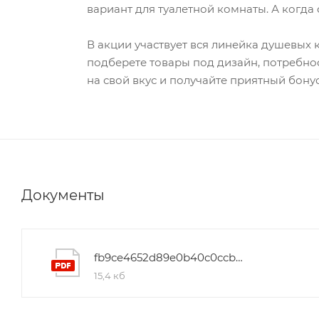
вариант для туалетной комнаты. А когда 
В акции участвует вся линейка душевых 
подберете товары под дизайн, потребно
на свой вкус и получайте приятный бонус
Документы
fb9ce4652d89e0b40c0ccbc7d13dd89a
15,4 кб