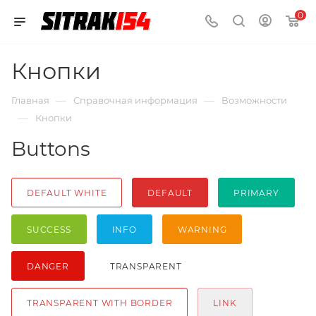
0
Кнопки
—
—
Главная
Справочная информация
Возможности
—
Кнопки
Buttons
DEFAULT WHITE
DEFAULT
PRIMARY
SUCCESS
INFO
WARNING
DANGER
TRANSPARENT
TRANSPARENT WITH BORDER
LINK