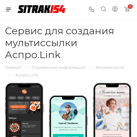
0
Сервис для создания
мультиссылки
Аспро.Link
—
—
Главная
Справочная информация
Возможности
—
Аспро.Link